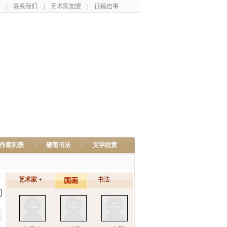
|
联系我们
|
艺术家加盟
|
征稿启事
|
|
作家列表
硬笔书法
文学欣赏
艺术家 +
书法
国画