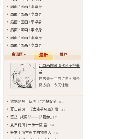
扇面 / 国画 / 李卓身
扇面 / 国画 / 李卓身
扇面 / 国画 / 李卓身
扇面 / 国画 / 李卓身
扇面 / 国画 / 李卓身
扇面 / 国画 / 李卓身
资讯区 +
推荐
最新
北京画院藏清代蒋予检墨
兰
自古关于兰的诗与画都是
极多的，今天让我...
犹抱琵琶半遮面丨“才貌双全..
8-7
夏日荷风丨《太液荷风图》赏..
8-7
鉴赏 | 成周鼎——鼎簋赫..
8-7
夏日荷风 | 一乐一慽 皆..
8-6
鉴赏丨博古图中的物与人..
8-6