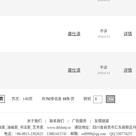
2018-6-13
不详
龚仕清
详情
2018-6-13
不详
龚仕清
详情
2018-6-13
页
页次：1/80页
共
792
条信息
10
条/页
转到
关于我们
|
联系我们
|
广告服务
|
友情链接
画家_油画家_书法家_艺术家
www.ddshmj.cn
通信地址：四川省自贡市汇东高新区丹桂大
电话：+86-0813-2302625 13881415741 邮箱：
self999@qq.com
QQ:550774257