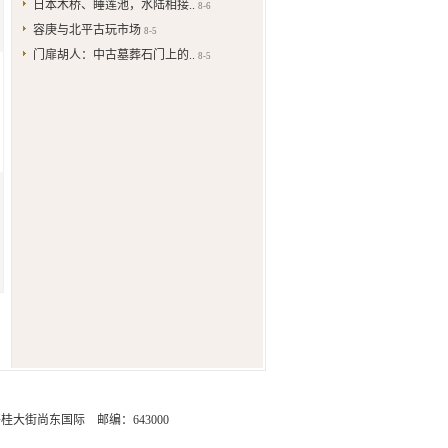
日本木桥、睡莲池，水陆相接..
8-6
容庚与北平古玩市场
8-5
门扉胡人：中古墓葬石门上的..
8-5
街尚东国际 邮编：643000