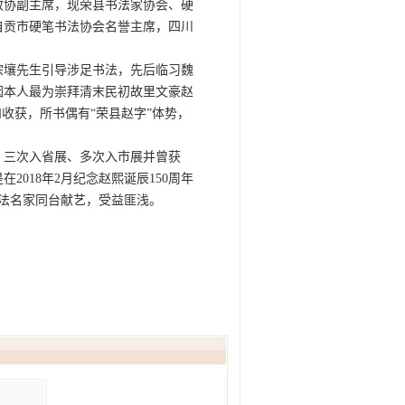
县政协副主席，现荣县书法家协会、硬
自贡市硬笔书法协会名誉主席，四川
宗壤先生引导涉足书法，先后临习魏
因本人最为崇拜清末民初故里文豪赵
收获，所书偶有“荣县赵字”体势，
，三次入省展、多次入市展并曾获
2018年2月纪念赵熙诞辰150周年
书法名家同台献艺，受益匪浅。