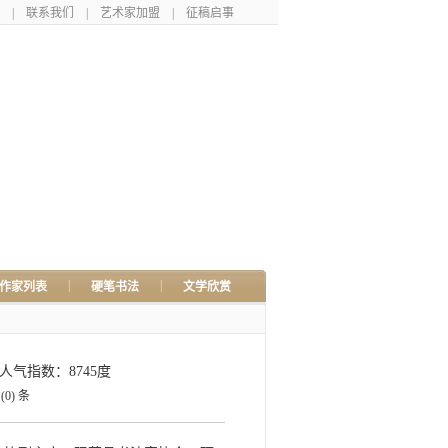
|
联系我们
|
艺术家加盟
|
征稿启事
|
|
作家列表
硬笔书法
文学欣赏
人气指数：8745度
讯
(0)
条