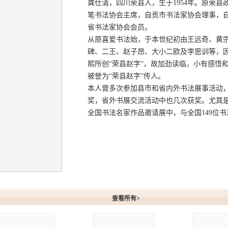
龚仕清，四川荣县人，生于1954年。原荣
笔书法协会主席，自贡市书法家协会理事，
省书法家协会会员。
从原喜爱书法始，于本世纪初由王远奇、黄
碑、二王、赵子昂、大小二欧及李思训等，
熙所创“荣县赵字”，故加劲读临，小有感悟和
被誉为“荣县赵字”传人。
本人曾多次参加县市和省内外书法展事活动
奖，省外书展交流活动中也几次获奖。尤其是在
全国书法名家作品邀请展中，与全国149位
清作品
查看所有>