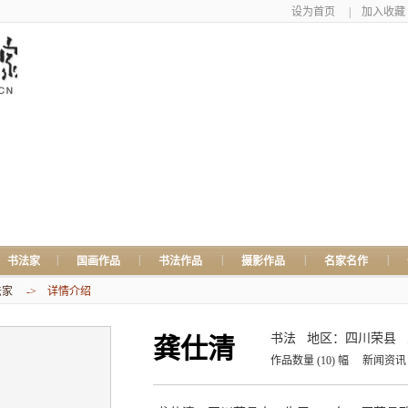
设为首页
|
加入收藏
|
|
|
|
|
书法家
国画作品
书法作品
摄影作品
名家名作
法家
-> 详情介绍
书法
地区：四川荣县
龚仕清
作品数量
(10)
幅
新闻资