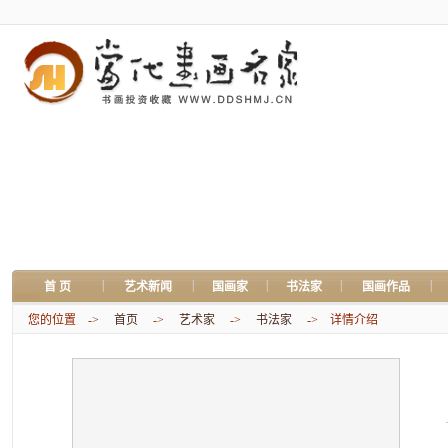
|
|
|
|
|
首 页
艺术新闻
国画家
书法家
国画作品
您的位置 ->
首页
->
艺术家
->
书法家
-> 详情介绍