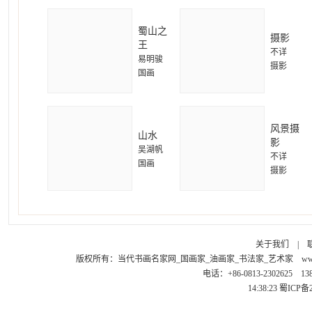
蜀山之
摄影
王
不详
易明骏
摄影
国画
风景摄
山水
影
吴湖帆
不详
国画
摄影
关于我们
|
版权所有：
当代书画名家网_国画家_油画家_书法家_艺术家
ww
电话：+86-0813-2302625 1
14:38:23
蜀ICP备2