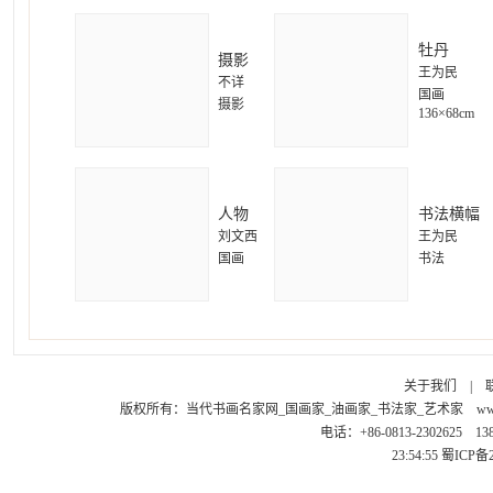
牡丹
摄影
王为民
不详
国画
摄影
136×68cm
人物
书法横幅
刘文西
王为民
国画
书法
关于我们
|
版权所有：
当代书画名家网_国画家_油画家_书法家_艺术家
ww
电话：+86-0813-2302625 1
23:54:55
蜀ICP备2