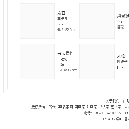
扇面
风景
李卓身
不详
国画
摄影
68.2×32.0cm
书法横幅
人物
王远奇
叶浅予
书法
国画
131.5×33.5cm
关于我们
|
版权所有：
当代书画名家网_国画家_油画家_书法家_艺术家
ww
电话：+86-0813-2302625 1
17:34:36
蜀ICP备2