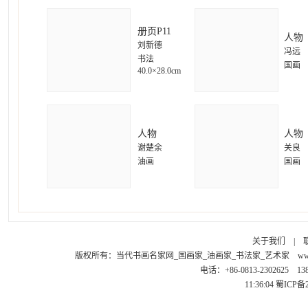
册页P11
人物
刘新德
冯远
书法
国画
40.0×28.0cm
人物
人物
谢楚余
关良
油画
国画
关于我们
|
版权所有：
当代书画名家网_国画家_油画家_书法家_艺术家
ww
电话：+86-0813-2302625 1
11:36:04
蜀ICP备2