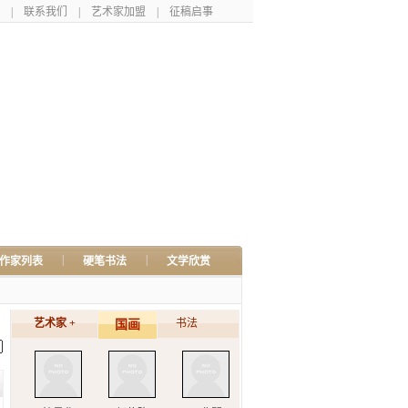
|
联系我们
|
艺术家加盟
|
征稿启事
|
|
作家列表
硬笔书法
文学欣赏
艺术家 +
书法
国画