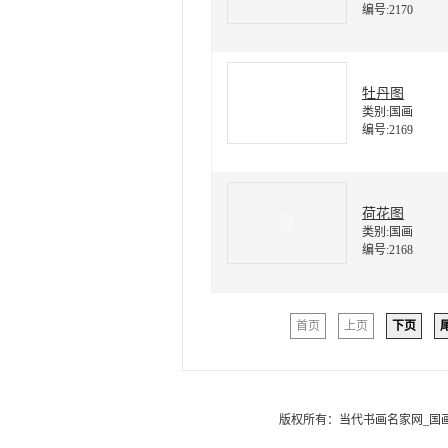
编号:2170
牡丹图
类别:国画
编号:2169
荷花图
类别:国画
编号:2168
首页
上页
下页
版权所有：
当代书画名家网_国