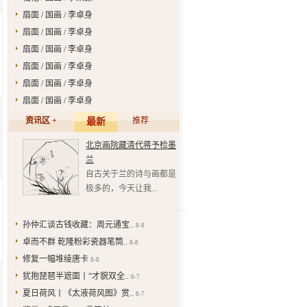
扇面 / 国画 / 李卓身
扇面 / 国画 / 李卓身
扇面 / 国画 / 李卓身
扇面 / 国画 / 李卓身
扇面 / 国画 / 李卓身
扇面 / 国画 / 李卓身
资讯区 +
推荐
最新
北京画院藏清代蒋予检墨
兰
自古关于兰的诗与画都是
极多的，今天让我...
孙仲汇谈古钱收藏：周元通宝..
8-8
卓而不群 乾隆粉彩瓷器笔筒..
8-8
修复一幅堆绫唐卡
8-8
犹抱琵琶半遮面丨“才貌双全..
8-7
夏日荷风丨《太液荷风图》赏..
8-7