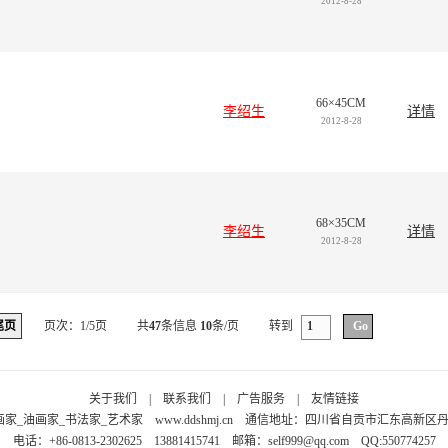
2012-8-28
66×45CM
李绍生
详情
2012-8-28
68×35CM
李绍生
详情
2012-8-28
尾页
页次：1/5页
共
47
条信息
10
条/页
转到
关于我们
|
联系我们
|
广告服务
|
友情链接
画家_油画家_书法家_艺术家
www.ddshmj.cn
通信地址：四川省自贡市汇东高新区丹桂大
电话：+86-0813-2302625 13881415741 邮箱：
self999@qq.com
QQ:550774257