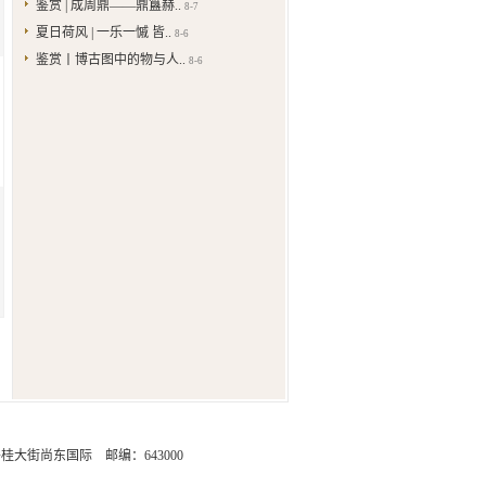
鉴赏 | 成周鼎——鼎簋赫..
8-7
夏日荷风 | 一乐一慽 皆..
8-6
鉴赏丨博古图中的物与人..
8-6
街尚东国际 邮编：643000