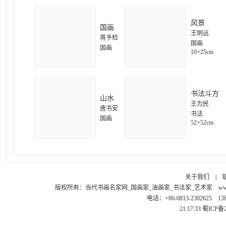
风景
国画
王明远
蒋予检
国画
国画
10×25cm
书法斗方
山水
王为民
唐书安
书法
国画
52×52cm
关于我们
|
版权所有：
当代书画名家网_国画家_油画家_书法家_艺术家
ww
电话：+86-0813-2302625 1
21:17:33
蜀ICP备2