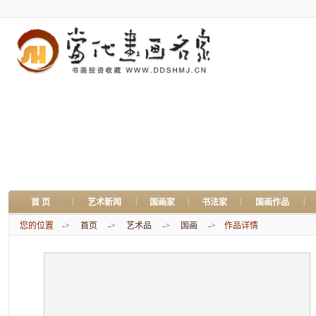
|
|
|
|
|
首 页
艺术新闻
国画家
书法家
国画作品
您的位置 ->
首页
->
艺术品
->
国画
-> 作品详情