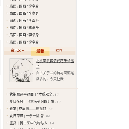
扇面 / 国画 / 李卓身
扇面 / 国画 / 李卓身
扇面 / 国画 / 李卓身
扇面 / 国画 / 李卓身
扇面 / 国画 / 李卓身
扇面 / 国画 / 李卓身
资讯区 +
推荐
最新
北京画院藏清代蒋予检墨
兰
自古关于兰的诗与画都是
极多的，今天让我...
犹抱琵琶半遮面丨“才貌双全..
8-7
夏日荷风丨《太液荷风图》赏..
8-7
鉴赏 | 成周鼎——鼎簋赫..
8-7
夏日荷风 | 一乐一慽 皆..
8-6
鉴赏丨博古图中的物与人..
8-6