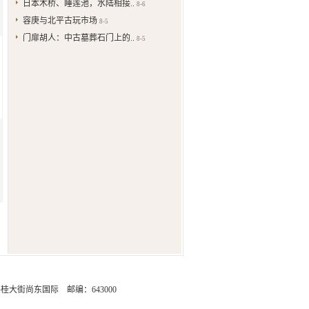
日本木桥、睡莲池，水陆相接..
8-6
容庚与北平古玩市场
8-5
门扉胡人：中古墓葬石门上的..
8-5
街尚东国际 邮编：643000