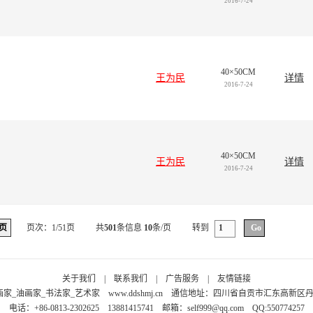
2016-7-24
40×50CM
王为民
详情
2016-7-24
40×50CM
王为民
详情
2016-7-24
页
页次：1/51页
共
501
条信息
10
条/页
转到
关于我们
|
联系我们
|
广告服务
|
友情链接
画家_油画家_书法家_艺术家
www.ddshmj.cn
通信地址：四川省自贡市汇东高新区丹桂大
电话：+86-0813-2302625 13881415741 邮箱：
self999@qq.com
QQ:550774257