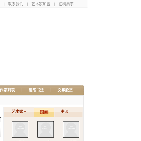
|
联系我们
|
艺术家加盟
|
征稿启事
|
|
作家列表
硬笔书法
文学欣赏
艺术家 +
书法
国画