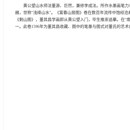
黄公望山水师法董源、巨然，兼修李成法。所作水墨画笔力老
赭，世称“浅绛山水”。《富春山居图》卷在数百年流传中饱经
《剩山图》，董其昌学画即从黄公望入门，毕生推崇追摹。在“南
一。此卷1596年为董其昌收藏、图中的笔墨与图式对董氏的艺