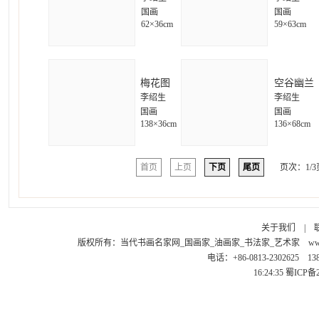
国画
国画
62×36cm
59×63cm
梅花图
空谷幽兰
李绍生
李绍生
国画
国画
138×36cm
136×68cm
首页
上页
下页
尾页
页次：1/3
关于我们
|
版权所有：
当代书画名家网_国画家_油画家_书法家_艺术家
ww
电话：+86-0813-2302625 1
16:24:35
蜀ICP备2