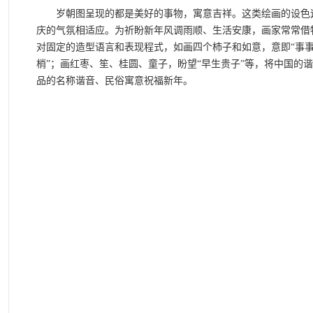
岁朝图呈现的都是美好的事物，寓意吉祥。这类绘画的设色追
庆的气氛相适应。为祈盼新年风调雨顺、生活安康，画家常常借
对固定的造型语言和表现程式，如画四个柿子和如意，意即“事事
梢”；画红枣、笙、桂圆、童子，盼望“早生贵子”等，将中国的
品的名称谐音、民俗寓意祝福新年。