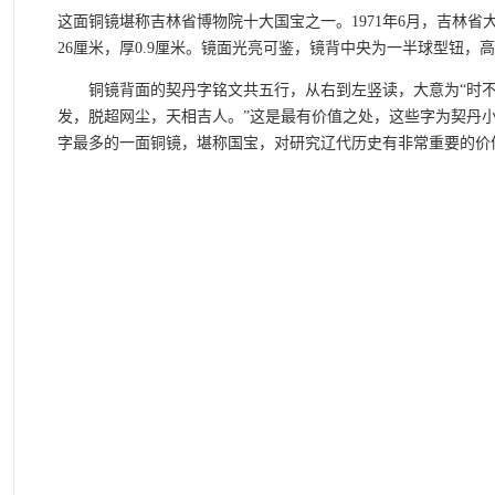
这面铜镜堪称吉林省博物院十大国宝之一。1971年6月，吉林
26厘米，厚0.9厘米。镜面光亮可鉴，镜背中央为一半球型钮，高1
铜镜背面的契丹字铭文共五行，从右到左竖读，大意为“时不
发，脱超网尘，天相吉人。”这是最有价值之处，这些字为契丹
字最多的一面铜镜，堪称国宝，对研究辽代历史有非常重要的价