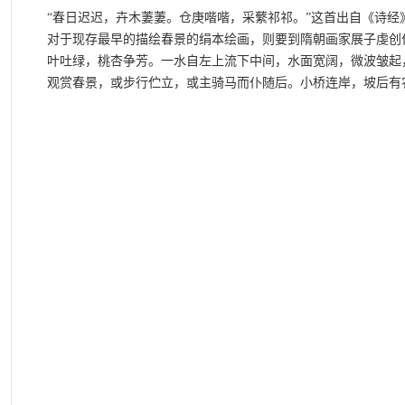
“春日迟迟，卉木萋萋。仓庚喈喈，采蘩祁祁。”这首出自《诗
对于现存最早的描绘春景的绢本绘画，则要到隋朝画家展子虔创
叶吐绿，桃杏争芳。一水自左上流下中间，水面宽阔，微波皱起
观赏春景，或步行伫立，或主骑马而仆随后。小桥连岸，坡后有