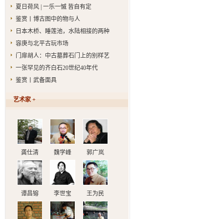
夏日荷风 | 一乐一慽 皆自有定
鉴赏丨博古图中的物与人
日本木桥、睡莲池，水陆相接的两种
容庚与北平古玩市场
门扉胡人：中古墓葬石门上的别样艺
一张罕见的齐白石20世纪40年代
鉴赏丨武备面具
艺术家 +
龚仕清
魏学峰
郭广岚
谭昌镕
李世宝
王为民