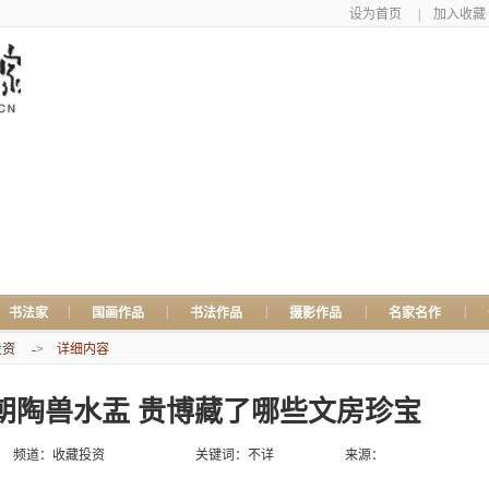
设为首页
|
加入收藏
|
|
|
|
|
书法家
国画作品
书法作品
摄影作品
名家名作
投资
-> 详细内容
朝陶兽水盂 贵博藏了哪些文房珍宝
频道：
收藏投资
关键词：不详
来源：