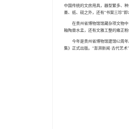
中国传统的文房用具，器型繁多、种
墨、纸、砚之外，还有“书案三珍”
在贵州省博物馆馆藏杂项文物中，
釉陶兽水盂，还有文雅工整的雍正粉
今年是贵州省博物馆建馆62周年
集》正式出版。“澎湃新闻·古代艺术