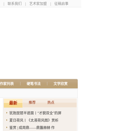
|
联系我们
|
艺术家加盟
|
征稿启事
|
|
作家列表
硬笔书法
文学欣赏
推荐
热点
最新
犹抱琵琶半遮面丨“才貌双全”的屏
夏日荷风丨《太液荷风图》赏析
鉴赏 | 成周鼎——鼎簋赫赫 作