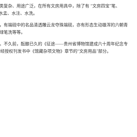
类复杂、用途广泛，在所有文房用具中，除了有 “文房四宝”笔、
即水盂、水注、水洗。
有端砚中的名品清透雕云龙夺珠端砚，亦有形态生动雄浑的六朝青
绿笔洗等等。
。不久前，酝酿已久的《征途——贵州省博物馆建成六十周年纪念专
”经授权刊发书中《馆藏杂项文物》章节的“文房用品”部分。