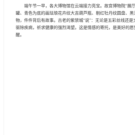
端午节一早，各大博物馆在云端接力亮宝。故宫博物院“展厅”
罐、青色为底的画珐琅花卉纹大吉葫芦瓶、剔红牡丹纹圆盘、黑
物，件件背后有故事。古老的紫禁城“说”：无论是五彩丝线还
驱除疾病，祈求健康的强烈渴望。这是情感的寄托，是美好的愿
醒。