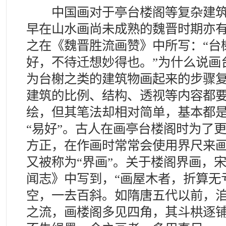
中国画对于亭台楼阁等复杂建筑
早在山水画尚未成熟的魏晋时期亦
之在《魏晋胜流画赞》中所写：“台
好，不待迁想妙得也。”为什么说画
为台榭之类的建筑物画起来的步骤
建筑的比例、结构、透视等内容都
绘，但其笔法却相对简单，基本都
“易好”。古人在画亭台楼阁时为了
方正，在作画时常常会使用界尺来
又被称为“界画”。关于楼阁界画，
闻志》中写到，“画屋木者，折算无
空，一去百斜。如隋唐五代以前，
之流，画楼阁多见四角，其斗栱逐