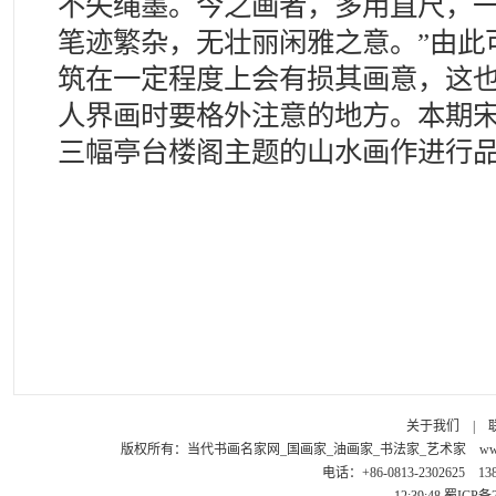
不失绳墨。今之画者，多用直尺，
笔迹繁杂，无壮丽闲雅之意。”由此
筑在一定程度上会有损其画意，这
人界画时要格外注意的地方。本期
三幅亭台楼阁主题的山水画作进行
关于我们
|
版权所有：
当代书画名家网_国画家_油画家_书法家_艺术家
ww
电话：+86-0813-2302625 1