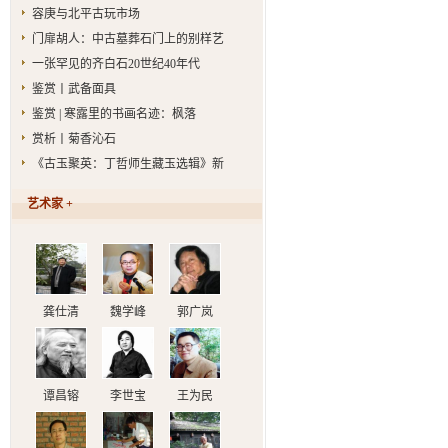
容庚与北平古玩市场
门扉胡人：中古墓葬石门上的别样艺
一张罕见的齐白石20世纪40年代
鉴赏丨武备面具
鉴赏 | 寒露里的书画名迹：枫落
赏析丨菊香沁石
《古玉聚英：丁哲师生藏玉选辑》新
艺术家 +
龚仕清
魏学峰
郭广岚
谭昌镕
李世宝
王为民