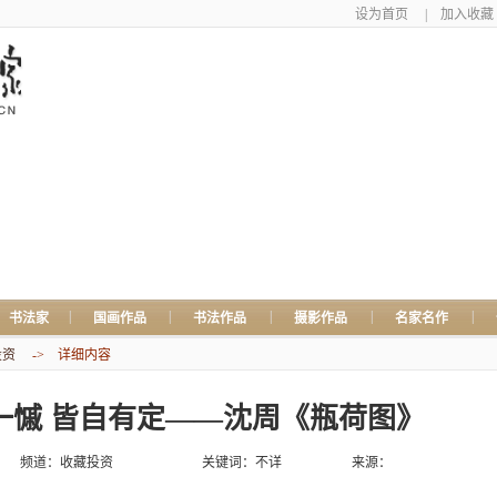
设为首页
|
加入收藏
|
|
|
|
|
书法家
国画作品
书法作品
摄影作品
名家名作
投资
-> 详细内容
乐一慽 皆自有定——沈周《瓶荷图》
频道：
收藏投资
关键词：不详
来源：