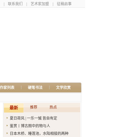
|
联系我们
|
艺术家加盟
|
征稿启事
|
|
作家列表
硬笔书法
文学欣赏
推荐
热点
最新
夏日荷风 | 一乐一慽 皆自有定
鉴赏丨博古图中的物与人
日本木桥、睡莲池，水陆相接的两种