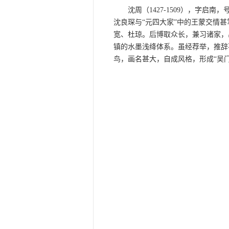
沈周（1427-1509），字启南
沈良琛与“元四大家”中的王蒙交情
宽、杜琼。后博取众长，兼习诸家，
镇的水墨浅绛体系。虽经荐举，推辞
鸟，画名甚大，自成风格，形成“吴门