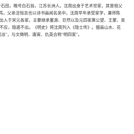
，号石田，晚号白石翁，江苏长洲人。沈周出身于艺术世家，其曾祖父
甚笃，父亲沈恒吉也以诗书画闻名吴中，沈周早年承受家学，兼师陈
出入于宋元各家，主要继承董源、巨然以及元四家黄公望、王蒙、吴
不应，隐遁不出。《明史》将沈周列入《隐士传》。擅画山水、花
派”，与文徵明、唐寅、仇英合称“明四家”。