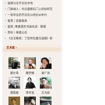
容庚与北平古玩市场
门扉胡人：中古墓葬石门上的别样艺
一张罕见的齐白石20世纪40年代
鉴赏丨武备面具
鉴赏 | 寒露里的书画名迹：枫落
赏析丨菊香沁石
《古玉聚英：丁哲师生藏玉选辑》新
艺术家 +
龚仕清
魏学峰
郭广岚
谭昌镕
李世宝
王为民