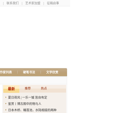
|
联系我们
|
艺术家加盟
|
征稿启事
|
|
作家列表
硬笔书法
文学欣赏
推荐
热点
最新
夏日荷风 | 一乐一慽 皆自有定
鉴赏丨博古图中的物与人
日本木桥、睡莲池，水陆相接的两种