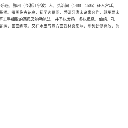
，号乐愚。鄞州（今浙江宁波）人。弘治间（1488—1505）征入宫廷，
指挥。擅画临古花鸟，初学边景昭，后研习唐宋诸家名作，继承两宋
黄筌工整细致的画风及钩勒笔法，并予以发扬，多以凤凰、仙鹤、孔
花树，画面绚丽。又在水墨写意方面受林良影响，笔势劲健奔放，为