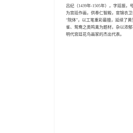
吕纪（1439年-1505年），字廷振
为宫廷作画，供奉仁智殿，官锦衣卫
“院体”，以工笔重彩最擅，延续了
雀、鸳鸯之类鸣禽为题材，杂以浓郁
明代宫廷花鸟画家的杰出代表。