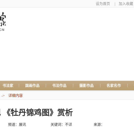
设为首页
|
加入收藏
|
|
|
|
|
书法家
国画作品
书法作品
摄影作品
名家名作
-> 详细内容
 《牡丹锦鸡图》赏析
频道：
展讯
关键词：不详
来源：