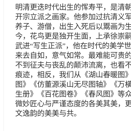
明清更迭时代出生的恽寿平，是清
开宗立派之画家。他参加过抗清义
养子、游僧，出生入死后以鬻画为
今，花鸟更是独开生面，上承徐崇
武进“写生正派”，他在时代的美学
来去自如，意气如常。最难能可贵
不到征夫与丧乱的颠沛流离，也看
痕迹，相反，我们从《湖山春暖图
图》《仿董源溪山无尽图轴》《万
生册》《百花图卷》《春风图》等
微妙匠心与严谨态度的各美其美，
文逸韵的美美与共。