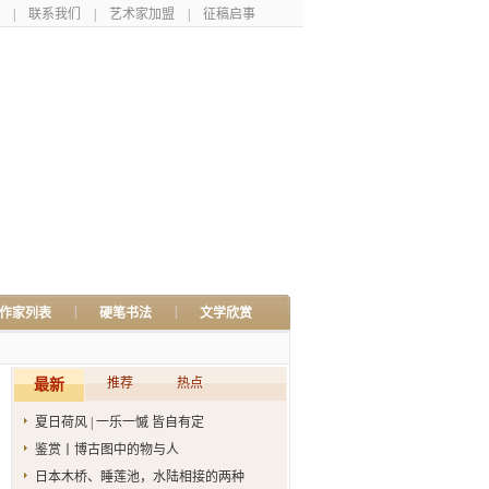
|
联系我们
|
艺术家加盟
|
征稿启事
|
|
作家列表
硬笔书法
文学欣赏
推荐
热点
最新
夏日荷风 | 一乐一慽 皆自有定
鉴赏丨博古图中的物与人
日本木桥、睡莲池，水陆相接的两种