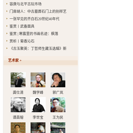
容庚与北平古玩市场
门扉胡人：中古墓葬石门上的别样艺
一张罕见的齐白石20世纪40年代
鉴赏丨武备面具
鉴赏 | 寒露里的书画名迹：枫落
赏析丨菊香沁石
《古玉聚英：丁哲师生藏玉选辑》新
艺术家 +
龚仕清
魏学峰
郭广岚
谭昌镕
李世宝
王为民