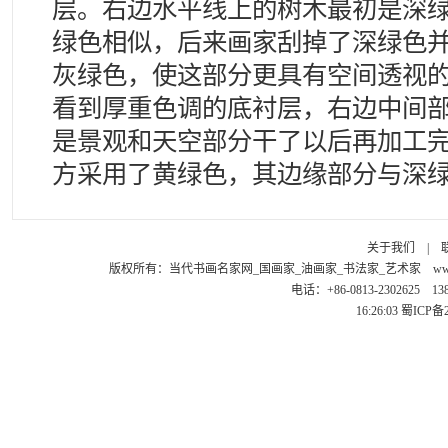
层。右边水平线上的树木最初是深
绿色相似，后来画家刮掉了深绿色
灰绿色，使这部分更具有空间透视
看到厚重色调的底衬层，右边中间
是景观和天空部分干了以后再加工
方采用了黄绿色，其边缘部分与深
关于我们
|
版权所有：
当代书画名家网_国画家_油画家_书法家_艺术家
ww
电话：+86-0813-2302625 1
16:26:03
蜀ICP备2