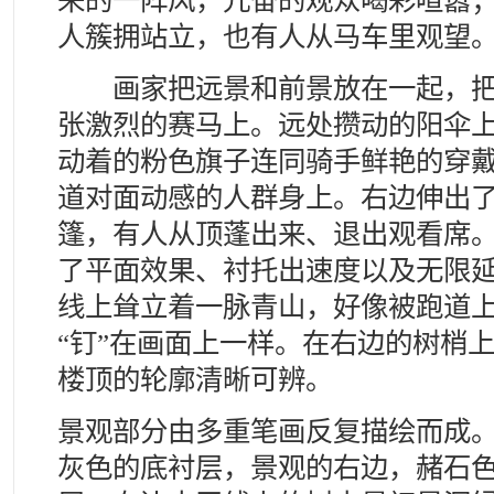
来的一阵风，亢奋的观众喝彩喧嚣
人簇拥站立，也有人从马车里观望
画家把远景和前景放在一起，把
张激烈的赛马上。远处攒动的阳伞
动着的粉色旗子连同骑手鲜艳的穿
道对面动感的人群身上。右边伸出
篷，有人从顶蓬出来、退出观看席
了平面效果、衬托出速度以及无限
线上耸立着一脉青山，好像被跑道
“钉”在画面上一样。在右边的树梢
楼顶的轮廓清晰可辨。
景观部分由多重笔画反复描绘而成
灰色的底衬层，景观的右边，赭石