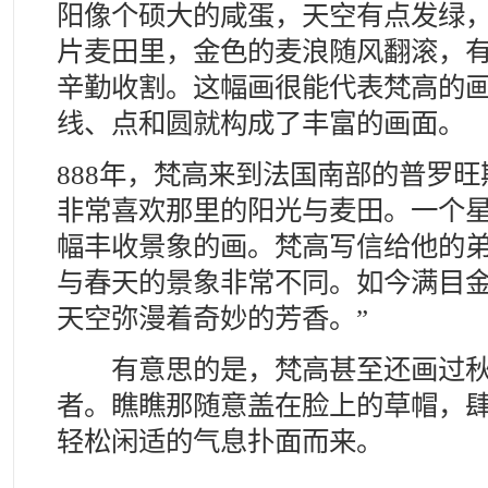
阳像个硕大的咸蛋，天空有点发绿
片麦田里，金色的麦浪随风翻滚，
辛勤收割。这幅画很能代表梵高的
线、点和圆就构成了丰富的画面。
888年，梵高来到法国南部的普罗
非常喜欢那里的阳光与麦田。一个
幅丰收景象的画。梵高写信给他的弟
与春天的景象非常不同。如今满目
天空弥漫着奇妙的芳香。”
有意思的是，梵高甚至还画过秋
者。瞧瞧那随意盖在脸上的草帽，
轻松闲适的气息扑面而来。