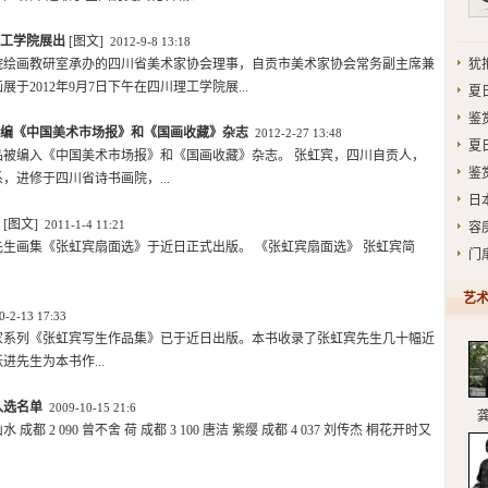
理工学院展出
[图文]
2012-9-8 13:18
院绘画教研室承办的四川省美术家协会理事，自贡市美术家协会常务副主席兼
犹
2012年9月7日下午在四川理工学院展...
夏
鉴赏
编《中国美术市场报》和《国画收藏》杂志
2012-2-27 13:48
夏日
被编入《中国美术市场报》和《国画收藏》杂志。 张虹宾，四川自贡人，
鉴
，进修于四川省诗书画院，...
日
[图文]
2011-1-4 11:21
容
生画集《张虹宾扇面选》于近日正式出版。 《张虹宾扇面选》 张虹宾简
门
艺术
0-2-13 17:33
家系列《张虹宾写生作品集》已于近日出版。本书收录了张虹宾先生几十幅近
先生为本书作...
入选名单
2009-10-15 21:6
 成都 2 090 曾不舍 荷 成都 3 100 唐洁 紫缨 成都 4 037 刘传杰 桐花开时又