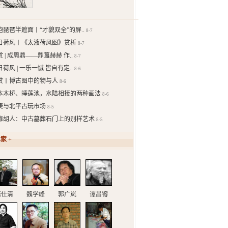
抱琵琶半遮面丨“才貌双全”的屏..
8-7
日荷风丨《太液荷风图》赏析
8-7
 | 成周鼎——鼎簋赫赫 作..
8-7
荷风 | 一乐一慽 皆自有定..
8-6
赏丨博古图中的物与人
8-6
本木桥、睡莲池，水陆相接的两种画法
8-6
庚与北平古玩市场
8-5
扉胡人：中古墓葬石门上的别样艺术
8-5
家 +
龚仕清
魏学峰
郭广岚
谭昌镕