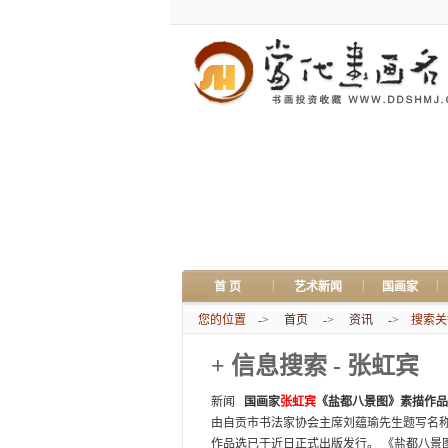
|
|
|
首 页
艺术新闻
国画家
您的位置 ->
首页
->
资讯
-> 搜索关键
+ 信息搜索 - 张虹宾
新闻
国画家
张虹宾
《盐都八景图》素描作品
由自贡市书法家协会主席刘蕴瑜先生题写名
作品选已于近日正式出版发行。 《盐都八景图