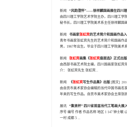
新闻
“风韵澄怀”——徐祥麟国画展在四川
由四川理工学院艺术学院主办，四川理工学
秘书长，四川理工学院美术系主任徐祥麟国画展于
新闻
书画家
张虹宾
的艺术简介和国画作品入
青年书画家张虹宾先生的艺术简介和国画作品
男，1967年出生。毕业于四川理工学院美术系
新闻
张虹宾
画集《
张虹宾
扇面选》正式出版
由西部书画艺术院主编，四川国画家张虹宾先
介： 张虹宾先生 张虹宾...
新闻
《
张虹宾
写生作品集》出版
[图文]
201
由自贡市美术家协会编辑的当代中国书画名
年来的写生作品。自贡市美术家协会主席张跃进
展讯
“集贤杯” 四川省首届当代工笔画大展
序号 编号 作者 作品名称 地区 1 147 钟士敏 山水
一村 成都 5 ...