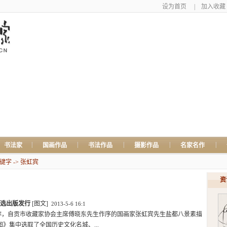
设为首页
|
加入收藏
|
|
|
|
|
书法家
国画作品
书法作品
摄影作品
名家名作
字 -> 张虹宾
资
选出版发行
[图文]
2013-5-6 16:1
称，自贡市收藏家协会主席傅晓东先生作序的国画家张虹宾先生盐都八景素描
》集中选取了全国历史文化名城、...