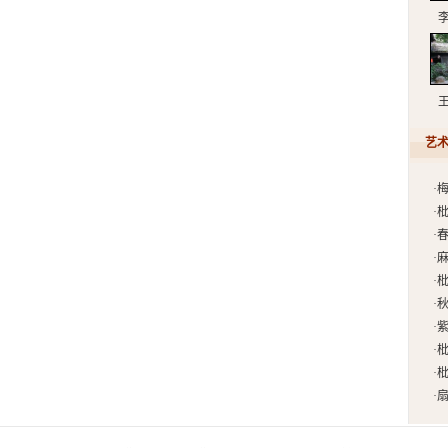
艺术
·
梅
·
枇
·
春
·
麻
·
枇
·
秋
·
紫
·
枇
·
枇
·
扇