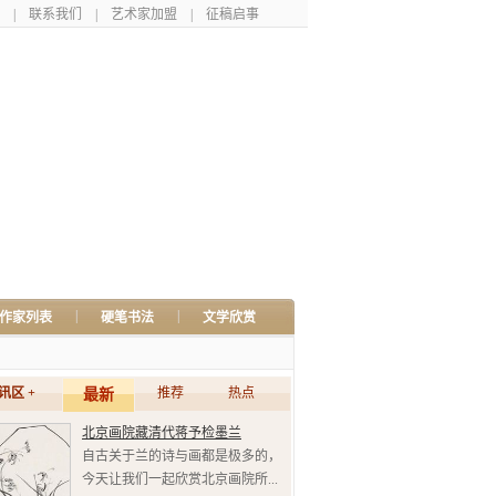
|
联系我们
|
艺术家加盟
|
征稿启事
|
|
作家列表
硬笔书法
文学欣赏
讯区 +
推荐
热点
最新
北京画院藏清代蒋予检墨兰
自古关于兰的诗与画都是极多的，
今天让我们一起欣赏北京画院所...