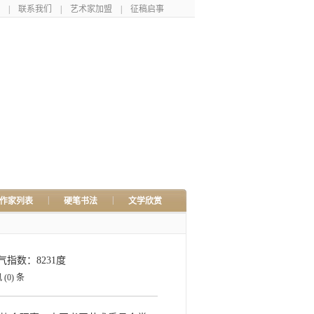
|
联系我们
|
艺术家加盟
|
征稿启事
|
|
作家列表
硬笔书法
文学欣赏
气指数：8231度
讯
(0)
条