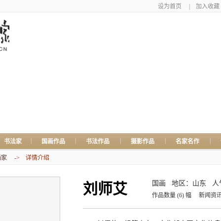
设为首页
|
加入收藏
|
|
|
|
|
书法家
国画作品
书法作品
摄影作品
名家名作
画家
-> 详情介绍
国画
地区：山东
人
刘师艾
作品数量
(6)
幅
新闻资