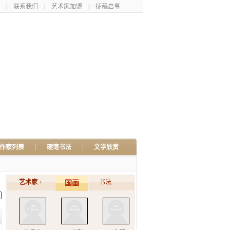
|
联系我们
|
艺术家加盟
|
征稿启事
|
|
作家列表
硬笔书法
文学欣赏
艺术家 +
书法
国画