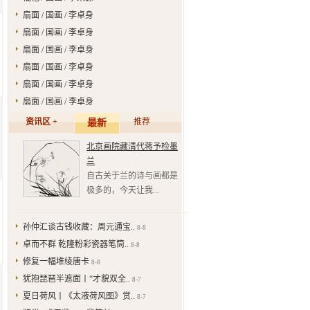
扇面 / 国画 / 李卓身
扇面 / 国画 / 李卓身
扇面 / 国画 / 李卓身
扇面 / 国画 / 李卓身
扇面 / 国画 / 李卓身
扇面 / 国画 / 李卓身
资讯区 +
推荐
最新
北京画院藏清代蒋予检墨
兰
自古关于兰的诗与画都是
极多的，今天让我...
孙仲汇谈古钱收藏：周元通宝..
8-8
卓而不群 乾隆粉彩瓷器笔筒..
8-8
修复一幅堆绫唐卡
8-8
犹抱琵琶半遮面丨“才貌双全..
8-7
夏日荷风丨《太液荷风图》赏..
8-7