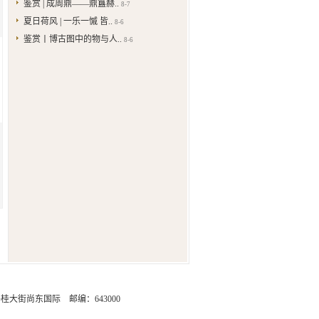
鉴赏 | 成周鼎——鼎簋赫..
8-7
夏日荷风 | 一乐一慽 皆..
8-6
鉴赏丨博古图中的物与人..
8-6
街尚东国际 邮编：643000