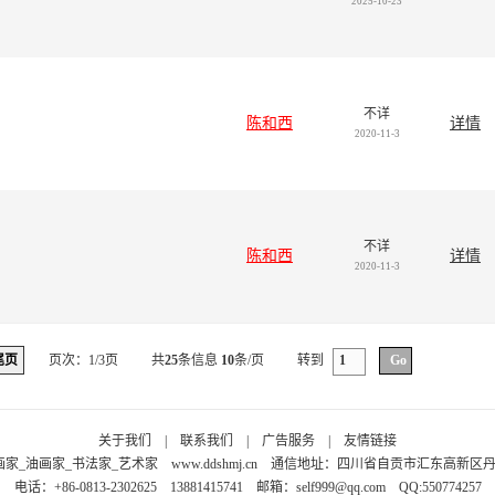
2025-10-23
不详
陈和西
详情
2020-11-3
不详
陈和西
详情
2020-11-3
尾页
页次：1/3页
共
25
条信息
10
条/页
转到
关于我们
|
联系我们
|
广告服务
|
友情链接
画家_油画家_书法家_艺术家
www.ddshmj.cn
通信地址：四川省自贡市汇东高新区丹桂大
电话：+86-0813-2302625 13881415741 邮箱：
self999@qq.com
QQ:550774257