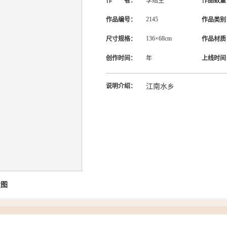
作 者：
李绍生
作品数量
2145
作品编号：
作品类别
136×68cm
尺寸规格：
作品材质
创作时间：
年
上线时间
说明介绍：
江南水乡
大图