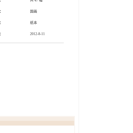
：
共
47
幅
：
国画
：
纸本
2012-8-11
：