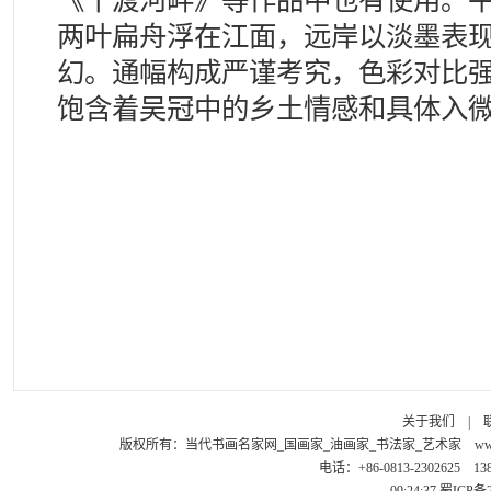
《十渡河畔》等作品中也有使用。
两叶扁舟浮在江面，远岸以淡墨表
幻。通幅构成严谨考究，色彩对比
饱含着吴冠中的乡土情感和具体入
关于我们
|
版权所有：
当代书画名家网_国画家_油画家_书法家_艺术家
ww
电话：+86-0813-2302625 1