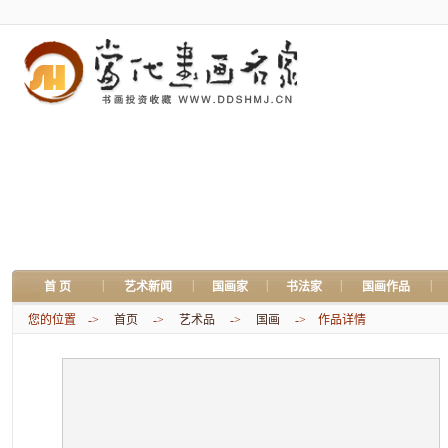
|
|
|
|
|
首 页
艺术新闻
国画家
书法家
国画作品
您的位置 ->
首页
->
艺术品
->
国画
-> 作品详情