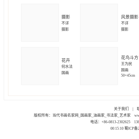
摄影
风景摄影
不详
不详
摄影
摄影
花鸟斗方
花卉
王为民
何水法
国画
国画
50×45cm
关于我们
|
版权所有：
当代书画名家网_国画家_油画家_书法家_艺术家
ww
电话：+86-0813-2302625 1
00:15:10
蜀ICP备2