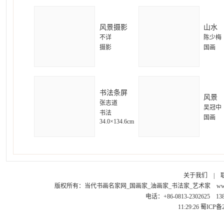
风景摄影
山水
不详
陈少梅
摄影
国画
书法条屏
风景
张志道
吴冠中
书法
国画
34.0×134.6cm
关于我们
|
版权所有：
当代书画名家网_国画家_油画家_书法家_艺术家
ww
电话：+86-0813-2302625 1
11:29:26
蜀ICP备2