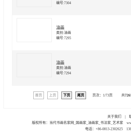
编号:7304
油画
类别:油画
编号:7295
油画
类别:油画
编号:7294
首页
上页
下页
尾页
页次：1/73页
共
726
关于我们
|
版权所有：
当代书画名家网_国画家_油画家_书法家_艺术家
ww
电话：+86-0813-2302625 1