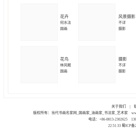
花卉
风景摄影
何水法
不详
国画
摄影
花鸟
摄影
林风眠
不详
国画
摄影
关于我们
|
版权所有：
当代书画名家网_国画家_油画家_书法家_艺术家
ww
电话：+86-0813-2302625 1
22:51:33
蜀ICP备2