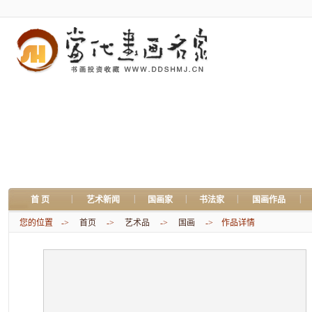
|
|
|
|
|
首 页
艺术新闻
国画家
书法家
国画作品
您的位置 ->
首页
->
艺术品
->
国画
-> 作品详情