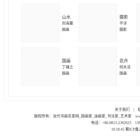
山水
摄影
刘海粟
不详
国画
摄影
国画
花卉
丁辅之
何水法
国画
国画
关于我们
|
版权所有：
当代书画名家网_国画家_油画家_书法家_艺术家
ww
电话：+86-0813-2302625 1
10:18:45
蜀ICP备2