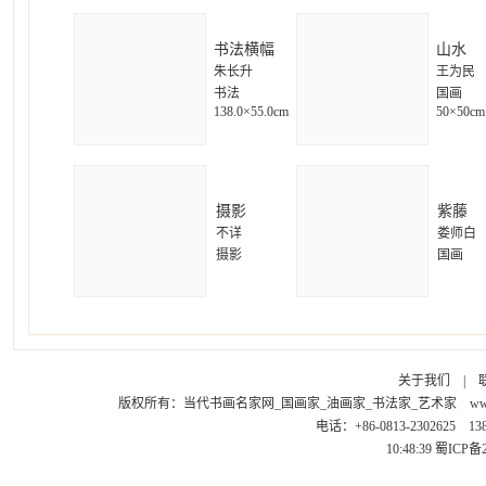
书法横幅
山水
朱长升
王为民
书法
国画
138.0×55.0cm
50×50cm
摄影
紫藤
不详
娄师白
摄影
国画
关于我们
|
版权所有：
当代书画名家网_国画家_油画家_书法家_艺术家
ww
电话：+86-0813-2302625 1
10:48:39
蜀ICP备2