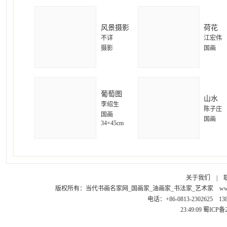
风景摄影
荷花
不详
江宏伟
摄影
国画
葡萄图
山水
李绍生
陈子庄
国画
国画
34×45cm
关于我们
|
版权所有：
当代书画名家网_国画家_油画家_书法家_艺术家
ww
电话：+86-0813-2302625 1
23:49:09
蜀ICP备2