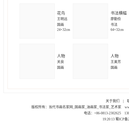
花鸟
书法横幅
王明远
廖勤俭
国画
书法
24×32cm
64×32cm
人物
人物
关良
王美芳
国画
国画
关于我们
|
版权所有：
当代书画名家网_国画家_油画家_书法家_艺术家
ww
电话：+86-0813-2302625 1
19:20:13
蜀ICP备2