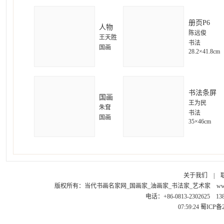
册页P6
人物
陈远俊
王天胜
书法
国画
28.2×41.8cm
书法条屏
国画
王为民
朱耷
书法
国画
35×46cm
关于我们
|
版权所有：
当代书画名家网_国画家_油画家_书法家_艺术家
ww
电话：+86-0813-2302625 1
07:59:24
蜀ICP备2