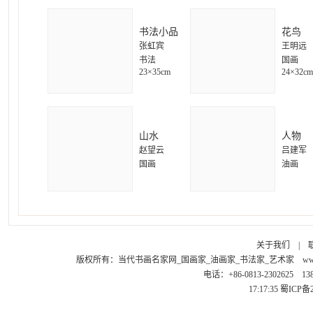
书法小品
花鸟
张虹宾
王明远
书法
国画
23×35cm
24×32cm
山水
人物
赵望云
吕建军
国画
油画
关于我们
|
版权所有：
当代书画名家网_国画家_油画家_书法家_艺术家
ww
电话：+86-0813-2302625 1
17:17:35
蜀ICP备2