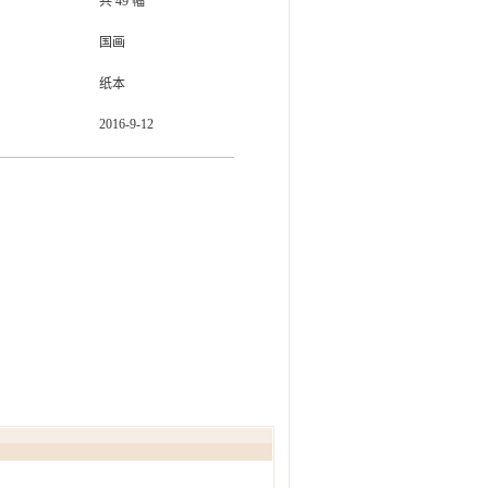
共
49
幅
国画
纸本
2016-9-12