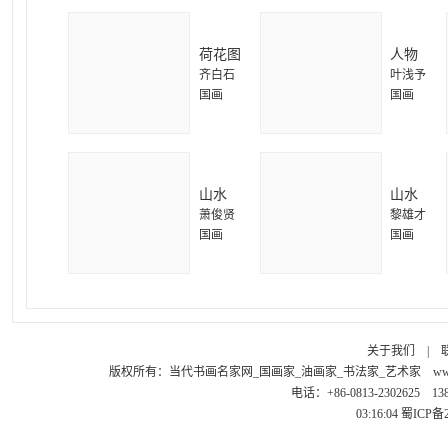
荷花图
人物
齐白石
叶浅予
国画
国画
山水
山水
萧俊贤
黎雄才
国画
国画
关于我们
|
版权所有：
当代书画名家网_国画家_油画家_书法家_艺术家
ww
电话：+86-0813-2302625 1
03:16:04
蜀ICP备2