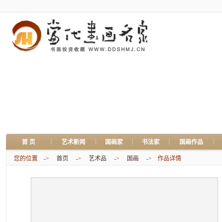
|
|
|
|
|
首 页
艺术新闻
国画家
书法家
国画作品
您的位置 ->
首页
->
艺术品
->
国画
-> 作品详情