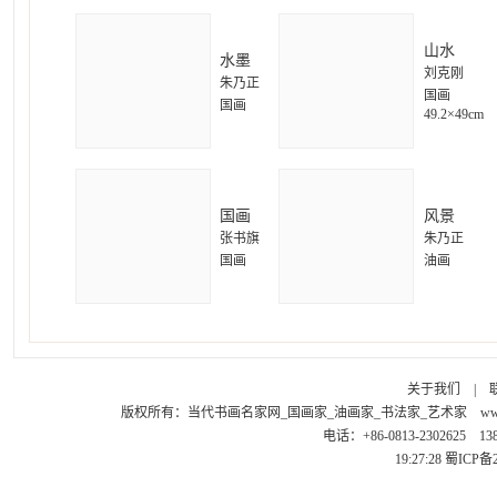
山水
水墨
刘克刚
朱乃正
国画
国画
49.2×49cm
国画
风景
张书旗
朱乃正
国画
油画
关于我们
|
版权所有：
当代书画名家网_国画家_油画家_书法家_艺术家
ww
电话：+86-0813-2302625 1
19:27:28
蜀ICP备2