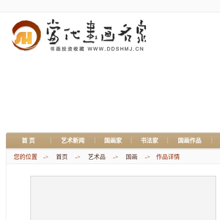
|
|
|
|
|
首 页
艺术新闻
国画家
书法家
国画作品
您的位置 ->
首页
->
艺术品
->
国画
-> 作品详情