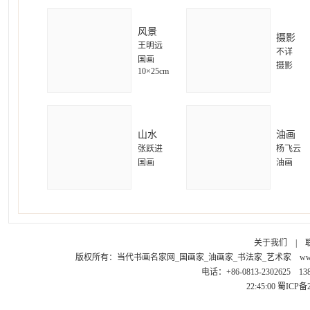
风景
摄影
王明远
不详
国画
摄影
10×25cm
山水
油画
张跃进
杨飞云
国画
油画
关于我们
|
版权所有：
当代书画名家网_国画家_油画家_书法家_艺术家
ww
电话：+86-0813-2302625 1
22:45:00
蜀ICP备2