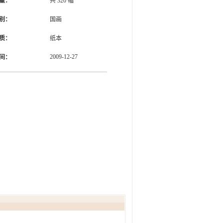
量：
共
320
幅
别：
国画
质：
纸本
2009-12-27
间：