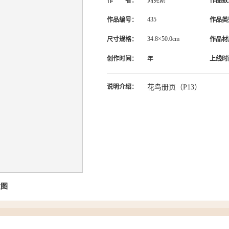
作 者：
刘克刚
作品数
435
作品编号：
作品类
34.8×50.0cm
尺寸规格：
作品材
创作时间：
年
上线时
说明介绍：
花鸟册页（P13）
大图