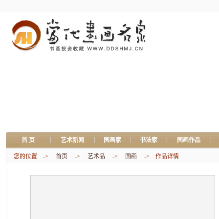
|
|
|
|
|
首 页
艺术新闻
国画家
书法家
国画作品
您的位置 ->
首页
->
艺术品
->
国画
-> 作品详情