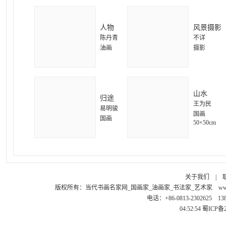
人物
风景摄影
陈丹青
不详
油画
摄影
山水
归途
王为民
易明骏
国画
国画
50×50cm
关于我们
|
版权所有：
当代书画名家网_国画家_油画家_书法家_艺术家
ww
电话：+86-0813-2302625 1
04:52:54
蜀ICP备2