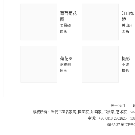
葡萄菊花
江山如
图
娇
吴昌硕
关山月
国画
国画
荷花图
摄影
谢稚柳
不详
国画
摄影
关于我们
|
版权所有：
当代书画名家网_国画家_油画家_书法家_艺术家
ww
电话：+86-0813-2302625 1
06:35:37
蜀ICP备2