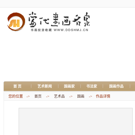
|
|
|
|
|
首 页
艺术新闻
国画家
书法家
国画作品
您的位置 ->
首页
->
艺术品
->
国画
-> 作品详情