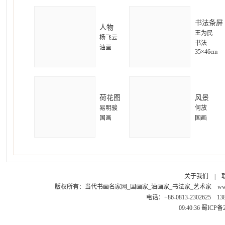
书法条屏
人物
王为民
杨飞云
书法
油画
35×46cm
荷花图
风景
易明骏
何放
国画
国画
关于我们
|
版权所有：
当代书画名家网_国画家_油画家_书法家_艺术家
ww
电话：+86-0813-2302625 1
09:40:36
蜀ICP备2