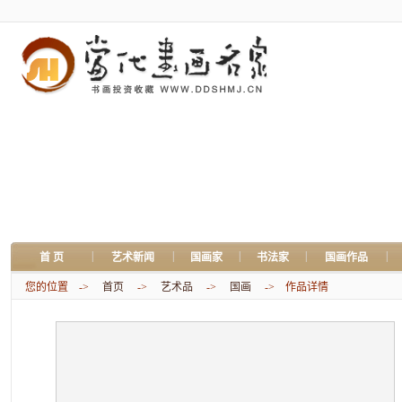
|
|
|
|
|
首 页
艺术新闻
国画家
书法家
国画作品
您的位置 ->
首页
->
艺术品
->
国画
-> 作品详情