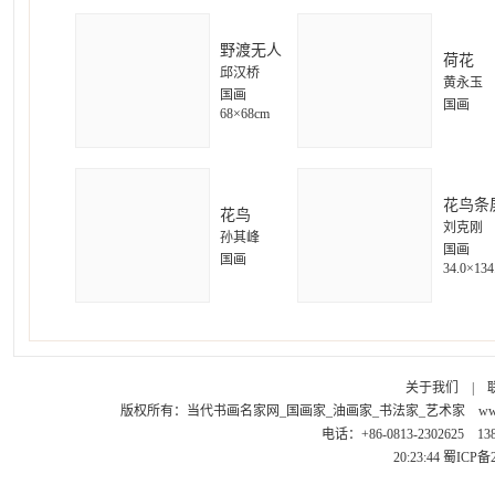
野渡无人
荷花
邱汉桥
黄永玉
国画
国画
68×68cm
花鸟条
花鸟
刘克刚
孙其峰
国画
国画
34.0×134
关于我们
|
版权所有：
当代书画名家网_国画家_油画家_书法家_艺术家
ww
电话：+86-0813-2302625 1
20:23:44
蜀ICP备2