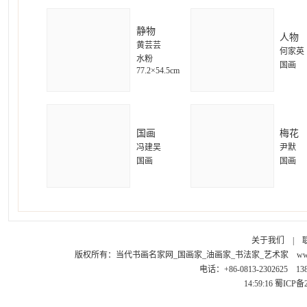
静物
人物
黄芸芸
何家英
水粉
国画
77.2×54.5cm
国画
梅花
冯建吴
尹默
国画
国画
关于我们
|
版权所有：
当代书画名家网_国画家_油画家_书法家_艺术家
ww
电话：+86-0813-2302625 1
14:59:16
蜀ICP备2