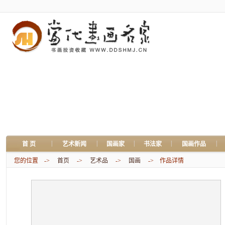
|
|
|
|
|
首 页
艺术新闻
国画家
书法家
国画作品
您的位置 ->
首页
->
艺术品
->
国画
-> 作品详情