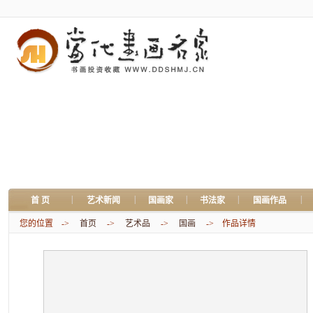
|
|
|
|
|
首 页
艺术新闻
国画家
书法家
国画作品
您的位置 ->
首页
->
艺术品
->
国画
-> 作品详情