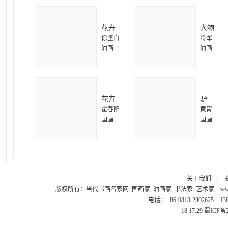
花卉
人物
徐坚白
冷军
油画
油画
花卉
驴
霍春阳
黄胄
国画
国画
关于我们
|
版权所有：
当代书画名家网_国画家_油画家_书法家_艺术家
ww
电话：+86-0813-2302625 1
18:17:29
蜀ICP备2